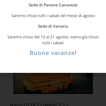
Sede di Pavone Canavese
Maggiori informazioni
Saremo chiusi tutti i sabati del mese di agosto
Sede di Venaria
€ 6.500 + iva
Saremo chiusi dal 10 al 21 agosto, siamo già chiusi
tutti i sabati
Buone vacanze!
HAULOTTE COMPACT 12